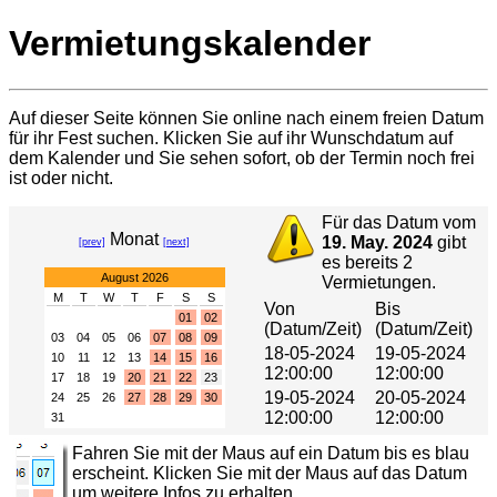
Vermietungskalender
Auf dieser Seite können Sie online nach einem freien Datum
für ihr Fest suchen. Klicken Sie auf ihr Wunschdatum auf
dem Kalender und Sie sehen sofort, ob der Termin noch frei
ist oder nicht.
Für das Datum vom
Monat
19. May. 2024
gibt
[prev]
[next]
es bereits 2
August 2026
Vermietungen.
M
T
W
T
F
S
S
Von
Bis
01
02
(Datum/Zeit)
(Datum/Zeit)
03
04
05
06
07
08
09
18-05-2024
19-05-2024
10
11
12
13
14
15
16
12:00:00
12:00:00
17
18
19
20
21
22
23
19-05-2024
20-05-2024
24
25
26
27
28
29
30
12:00:00
12:00:00
31
Fahren Sie mit der Maus auf ein Datum bis es blau
erscheint. Klicken Sie mit der Maus auf das Datum
um weitere Infos zu erhalten.