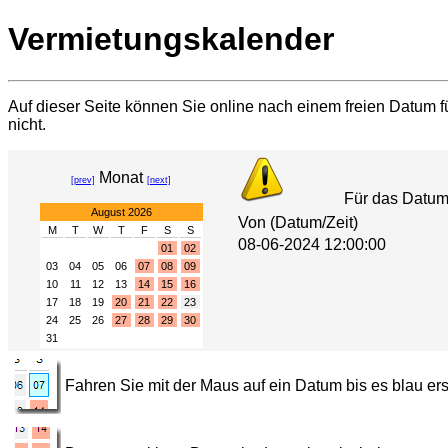
Vermietungskalender
Auf dieser Seite können Sie online nach einem freien Datum fü
nicht.
Monat
[prev]
[next]
Für das Datu
August 2026
Von (Datum/Zeit)
M
T
W
T
F
S
S
08-06-2024 12:00:00
01
02
03
04
05
06
07
08
09
10
11
12
13
14
15
16
17
18
19
20
21
22
23
24
25
26
27
28
29
30
31
Fahren Sie mit der Maus auf ein Datum bis es blau ers