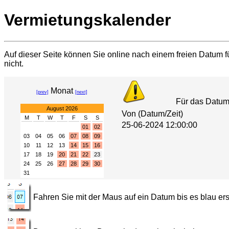
Vermietungskalender
Auf dieser Seite können Sie online nach einem freien Datum fü
nicht.
Monat
[prev]
[next]
Für das Datu
August 2026
Von (Datum/Zeit)
M
T
W
T
F
S
S
25-06-2024 12:00:00
01
02
03
04
05
06
07
08
09
10
11
12
13
14
15
16
17
18
19
20
21
22
23
24
25
26
27
28
29
30
31
Fahren Sie mit der Maus auf ein Datum bis es blau ers