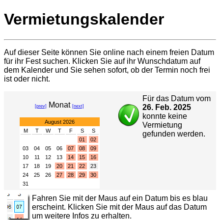
Vermietungskalender
Auf dieser Seite können Sie online nach einem freien Datum
für ihr Fest suchen. Klicken Sie auf ihr Wunschdatum auf
dem Kalender und Sie sehen sofort, ob der Termin noch frei
ist oder nicht.
Für das Datum vom
Monat
26. Feb. 2025
[prev]
[next]
konnte keine
August 2026
Vermietung
M
T
W
T
F
S
S
gefunden werden.
01
02
03
04
05
06
07
08
09
10
11
12
13
14
15
16
17
18
19
20
21
22
23
24
25
26
27
28
29
30
31
Fahren Sie mit der Maus auf ein Datum bis es blau
erscheint. Klicken Sie mit der Maus auf das Datum
um weitere Infos zu erhalten.