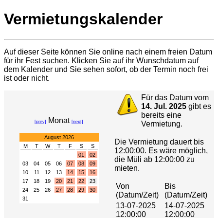
Vermietungskalender
Auf dieser Seite können Sie online nach einem freien Datum
für ihr Fest suchen. Klicken Sie auf ihr Wunschdatum auf
dem Kalender und Sie sehen sofort, ob der Termin noch frei
ist oder nicht.
Für das Datum vom
14. Jul. 2025
gibt es
bereits eine
Monat
[prev]
[next]
Vermietung.
August 2026
Die Vermietung dauert bis
M
T
W
T
F
S
S
12:00:00. Es wäre möglich,
01
02
die Müli ab 12:00:00 zu
03
04
05
06
07
08
09
mieten.
10
11
12
13
14
15
16
17
18
19
20
21
22
23
Von
Bis
24
25
26
27
28
29
30
(Datum/Zeit)
(Datum/Zeit)
31
13-07-2025
14-07-2025
12:00:00
12:00:00