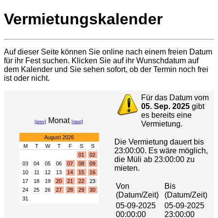
Vermietungskalender
Auf dieser Seite können Sie online nach einem freien Datum
für ihr Fest suchen. Klicken Sie auf ihr Wunschdatum auf
dem Kalender und Sie sehen sofort, ob der Termin noch frei
ist oder nicht.
Für das Datum vom
05. Sep. 2025
gibt
es bereits eine
Monat
[prev]
[next]
Vermietung.
August 2026
Die Vermietung dauert bis
M
T
W
T
F
S
S
23:00:00. Es wäre möglich,
01
02
die Müli ab 23:00:00 zu
03
04
05
06
07
08
09
mieten.
10
11
12
13
14
15
16
17
18
19
20
21
22
23
Von
Bis
24
25
26
27
28
29
30
(Datum/Zeit)
(Datum/Zeit)
31
05-09-2025
05-09-2025
00:00:00
23:00:00