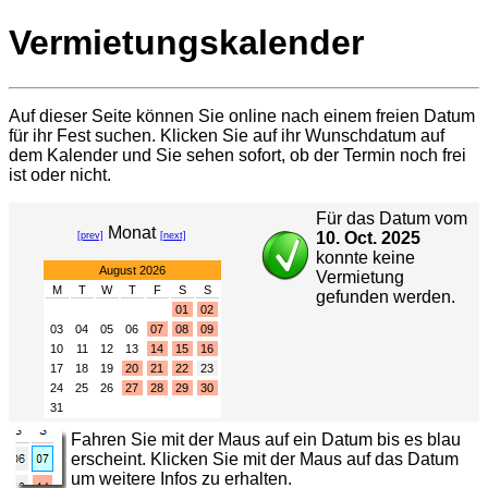
Vermietungskalender
Auf dieser Seite können Sie online nach einem freien Datum
für ihr Fest suchen. Klicken Sie auf ihr Wunschdatum auf
dem Kalender und Sie sehen sofort, ob der Termin noch frei
ist oder nicht.
Für das Datum vom
Monat
10. Oct. 2025
[prev]
[next]
konnte keine
August 2026
Vermietung
M
T
W
T
F
S
S
gefunden werden.
01
02
03
04
05
06
07
08
09
10
11
12
13
14
15
16
17
18
19
20
21
22
23
24
25
26
27
28
29
30
31
Fahren Sie mit der Maus auf ein Datum bis es blau
erscheint. Klicken Sie mit der Maus auf das Datum
um weitere Infos zu erhalten.