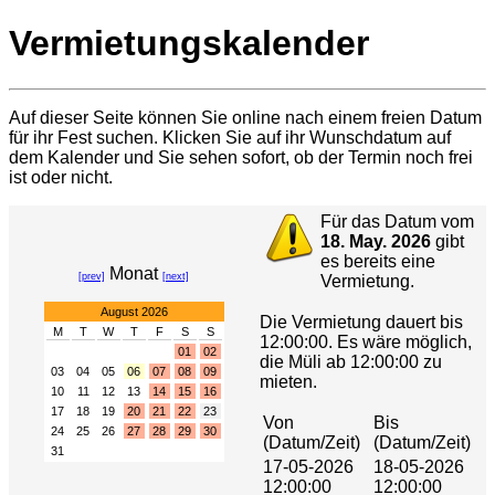
Vermietungskalender
Auf dieser Seite können Sie online nach einem freien Datum
für ihr Fest suchen. Klicken Sie auf ihr Wunschdatum auf
dem Kalender und Sie sehen sofort, ob der Termin noch frei
ist oder nicht.
Für das Datum vom
18. May. 2026
gibt
es bereits eine
Monat
[prev]
[next]
Vermietung.
August 2026
Die Vermietung dauert bis
M
T
W
T
F
S
S
12:00:00. Es wäre möglich,
01
02
die Müli ab 12:00:00 zu
03
04
05
06
07
08
09
mieten.
10
11
12
13
14
15
16
17
18
19
20
21
22
23
Von
Bis
24
25
26
27
28
29
30
(Datum/Zeit)
(Datum/Zeit)
31
17-05-2026
18-05-2026
12:00:00
12:00:00