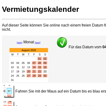
Vermietungskalender
Auf dieser Seite können Sie online nach einem freien Datum fü
nicht.
Monat
[prev]
[next]
Für das Datum vom
0
August 2026
M
T
W
T
F
S
S
01
02
03
04
05
06
07
08
09
10
11
12
13
14
15
16
17
18
19
20
21
22
23
24
25
26
27
28
29
30
31
Fahren Sie mit der Maus auf ein Datum bis es blau ers