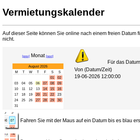
Vermietungskalender
Auf dieser Seite können Sie online nach einem freien Datum fü
nicht.
Monat
[prev]
[next]
Für das Datu
August 2026
Von (Datum/Zeit)
M
T
W
T
F
S
S
19-06-2026 12:00:00
01
02
03
04
05
06
07
08
09
10
11
12
13
14
15
16
17
18
19
20
21
22
23
24
25
26
27
28
29
30
31
Fahren Sie mit der Maus auf ein Datum bis es blau ers