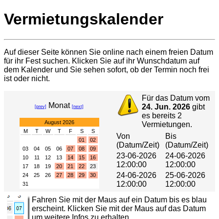
Vermietungskalender
Auf dieser Seite können Sie online nach einem freien Datum
für ihr Fest suchen. Klicken Sie auf ihr Wunschdatum auf
dem Kalender und Sie sehen sofort, ob der Termin noch frei
ist oder nicht.
Für das Datum vom
Monat
24. Jun. 2026
gibt
[prev]
[next]
es bereits 2
August 2026
Vermietungen.
M
T
W
T
F
S
S
Von
Bis
01
02
(Datum/Zeit)
(Datum/Zeit)
03
04
05
06
07
08
09
23-06-2026
24-06-2026
10
11
12
13
14
15
16
12:00:00
12:00:00
17
18
19
20
21
22
23
24-06-2026
25-06-2026
24
25
26
27
28
29
30
12:00:00
12:00:00
31
Fahren Sie mit der Maus auf ein Datum bis es blau
erscheint. Klicken Sie mit der Maus auf das Datum
um weitere Infos zu erhalten.