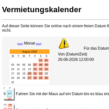
Vermietungskalender
Auf dieser Seite können Sie online nach einem freien Datum fü
nicht.
Monat
[prev]
[next]
Für das Datu
August 2026
Von (Datum/Zeit)
M
T
W
T
F
S
S
26-06-2026 12:00:00
01
02
03
04
05
06
07
08
09
10
11
12
13
14
15
16
17
18
19
20
21
22
23
24
25
26
27
28
29
30
31
Fahren Sie mit der Maus auf ein Datum bis es blau ers